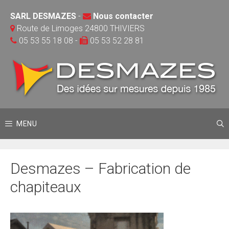
Aller
SARL DESMAZES
-
Nous contacter
au
Route de Limoges 24800 THIVIERS
contenu
05 53 55 18 08 -
05 53 52 28 81
MENU
Desmazes – Fabrication de
chapiteaux